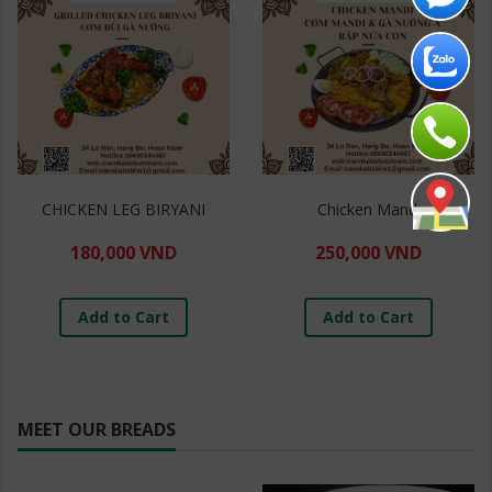
CHICKEN LEG BIRYANI
Chicken Mandi
180,000 VND
250,000 VND
Add to Cart
Add to Cart
MEET OUR BREADS