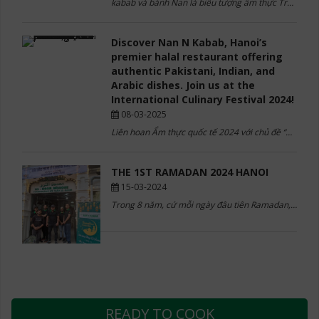
kabab và bánh Nan là biểu tượng ẩm thực Trung Đông, mang trong mình lịch sử lâu đời và triết lý ...
Discover Nan N Kabab, Hanoi’s
premier halal restaurant offering
authentic Pakistani, Indian, and
Arabic dishes. Join us at the
International Culinary Festival 2024!
08-03-2025
Liên hoan Ẩm thực quốc tế 2024 với chủ đề “Ẩm thực kết nối” đã khai mạc sáng nay tại khu ...
THE 1ST RAMADAN 2024 HANOI
15-03-2024
Trong 8 năm, cứ mỗi ngày đâu tiên Ramadan, Nhà hàng Nan n Kabab đều phục vụ bữa Iftar cho cộng ...
READY TO COOK