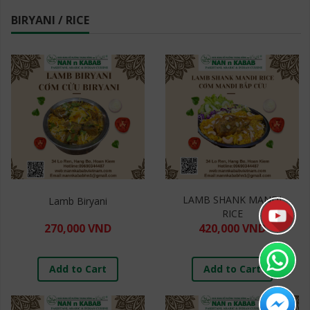
BIRYANI / RICE
LAMB SHANK MANDI
Lamb Biryani
RICE
270,000 VND
420,000 VND
Add to Cart
Add to Cart