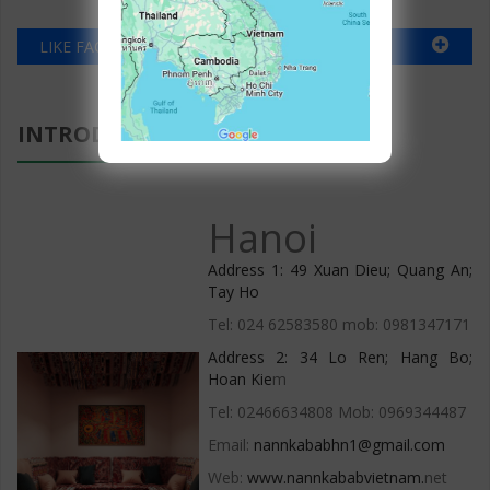
LIKE FACEBOOK
INTRODUCTION
Hanoi
Address 1: 49 Xuan Dieu; Quang An;
Tay Ho
Tel: 024 62583580 mob: 0981347171
Address 2: 34 Lo Ren; Hang Bo;
Hoan Kie
m
Tel: 02466634808 Mob: 0969344487
Email:
nannkababhn1@gmail.com
Web:
www.nannkababvietnam.
net