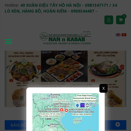
Hotline:
49 XUÂN DIỆU TÂY HỒ HÀ NỘI - 0981347171 / 34
LÒ RÈN, HÀNG BỒ, HOÀN KIẾM - 0969344487 -
0
X
BẢN ĐỒ