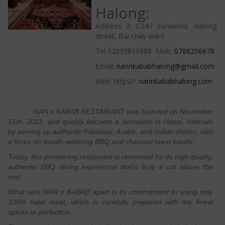
Halong:
Address 3: C247 Sunworld, Halong
street, Bai chay ward
Tel 02033819888 Mob:
0788256678
Email:
nannkababhalong@gmail.com
Web: https//:
nannkababhalong.com
NAN n KABAB RESTAIRANT was founded on November
15th, 2013, and quickly became a sensation in Hanoi, Vietnam
by serving up authentic Pakistani, Arabic, and Indian dishes, with
a focus on mouth-watering BBQ and charcoal meat karahi.
Today, this pioneering restaurant is renowned for its high-quality,
authentic BBQ dining experience that's truly a cut above the
rest.
What sets NAN n KABAB apart is its commitment to using only
100% halal meat, which is carefully prepared with the finest
spices to perfection.