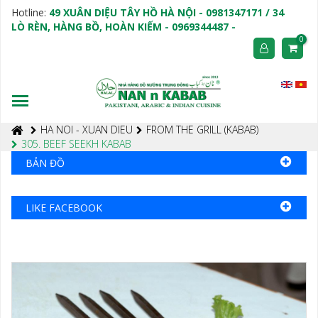
Hotline:
49 XUÂN DIỆU TÂY HỒ HÀ NỘI - 0981347171 / 34
LÒ RÈN, HÀNG BỒ, HOÀN KIẾM - 0969344487 -
0
HA NOI - XUAN DIEU
FROM THE GRILL (KABAB)
305. BEEF SEEKH KABAB
BẢN ĐỒ
LIKE FACEBOOK